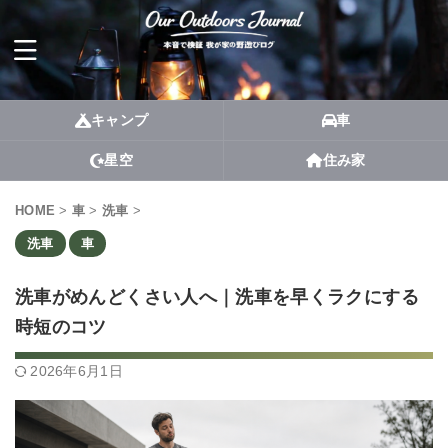
キャンプ
車
星空
住み家
HOME
>
車
>
洗車
>
洗車
車
洗車がめんどくさい人へ｜洗車を早くラクにする
時短のコツ
2026年6月1日